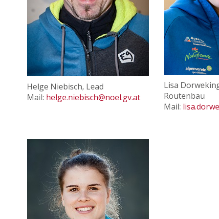
Lisa Dorwekin
Helge Niebisch, Lead
Routenbau
Mail:
helge.niebisch
@noel.gv
.at
Mail:
lisa.dorw