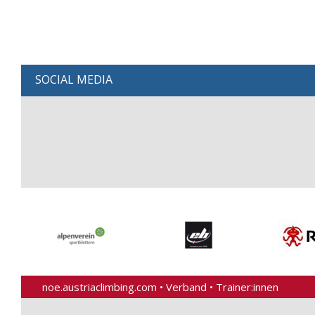
SOCIAL MEDIA
noe.austriaclimbing.com
•
Verband
•
Trainer:innen