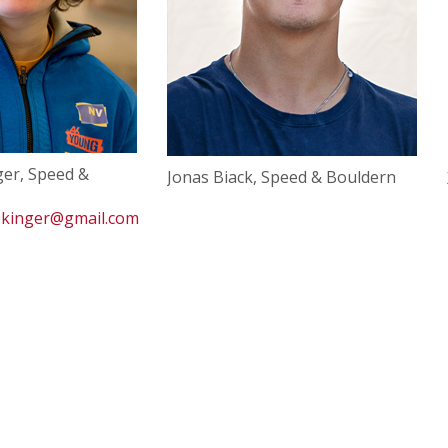
ger, Speed &
Jonas Biack, Speed & Bouldern
ekinger
@gmail
.com