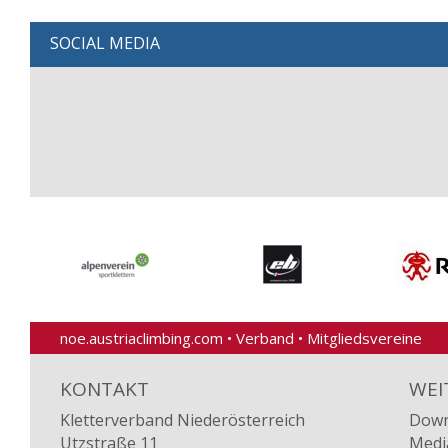
SOCIAL MEDIA
noe.austriaclimbing.com
•
Verband
•
Mitgliedsvereine
KONTAKT
WEI
Kletterverband Niederösterreich
Down
Utzstraße 11
Medi