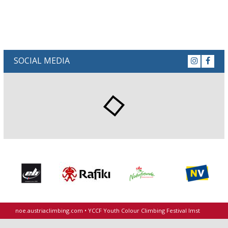
SOCIAL MEDIA
noe.austriaclimbing.com
•
YCCF Youth Colour Climbing Festival Imst