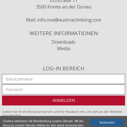
Utzstraße 11
3500 Krems an der Donau
Mail:
info.noe@austriaclimbing.com
WEITERE INFORMATIONEN
Downloads
Media
LOG-IN BEREICH
Geben Sie Ihren Benutzernamen und Ihr Passwort ein, um sich an der Website
anzumelden
Cookies erleichtern die Bereitstellung unserer Dienste. Mit der
Verstanden!
Impressum
•
Datenschutz
•
Sitemap
Nutzung unserer Dienste erklärst du dich damit einverstanden,