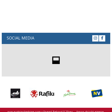
SOCIAL MEDIA
noe.austriaclimbing.com
•
Speed-Rekord 5.25sec. - Amon drückt eigene