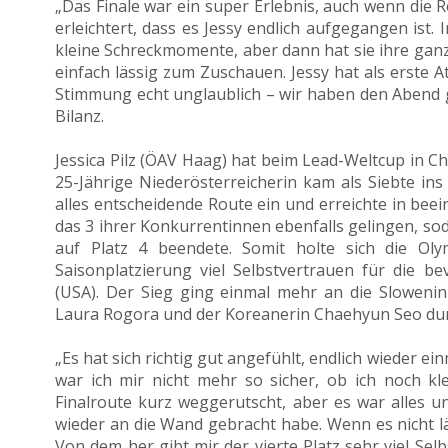
„Das Finale war ein super Erlebnis, auch wenn die Ro
erleichtert, dass es Jessy endlich aufgegangen ist.
kleine Schreckmomente, aber dann hat sie ihre ganz
einfach lässig zum Zuschauen. Jessy hat als erste At
Stimmung echt unglaublich – wir haben den Abend 
Bilanz.
Jessica Pilz (ÖAV Haag) hat beim Lead-Weltcup in C
25-Jährige Niederösterreicherin kam als Siebte ins F
alles entscheidende Route ein und erreichte in bee
das 3 ihrer Konkurrentinnen ebenfalls gelingen, sod
auf Platz 4 beendete. Somit holte sich die Oly
Saisonplatzierung viel Selbstvertrauen für die
(USA). Der Sieg ging einmal mehr an die Slowenin J
Laura Rogora und der Koreanerin Chaehyun Seo du
„Es hat sich richtig gut angefühlt, endlich wieder e
war ich mir nicht mehr so sicher, ob ich noch kle
Finalroute kurz weggerutscht, aber es war alles unt
wieder an die Wand gebracht habe. Wenn es nicht lä
Von dem her gibt mir der vierte Platz sehr viel Sel