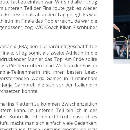
ute fast zu einfach war. Wir sind alle richtig
 Im unteren Teil der Finalroute gab es wieder
e Professionalität an den Tag gelegt. Es war
hletin im Finale das Top erreicht, da war die
genossen“, zog KVÖ-Coach Kilian Fischhuber
hamonix (FRA) den Turnaround geschafft. Die
inale, stieg somit als zweite Athletin in die
indruckender Manier das Top. Am Ende sollte
ass Pilz den dritten Lead-Weltcup der Saison
mpia-Teilnehmerin mit ihrer besten Lead-
 bevorstehenden World Games in Birmingham
anja Garnbret, die sich vor der Italienerin
rchsetzen konnte.
inmal ins Klettern zu kommen. Zwischenzeitlich
ttern kann. Im unteren Teil bin ich in der
er Kontrolle. Ich bin echt froh, dass ich es
uft, macht man sich einfach viele Gedanken.
bstvertrauen. Diese Leistung möchte ich jetzt