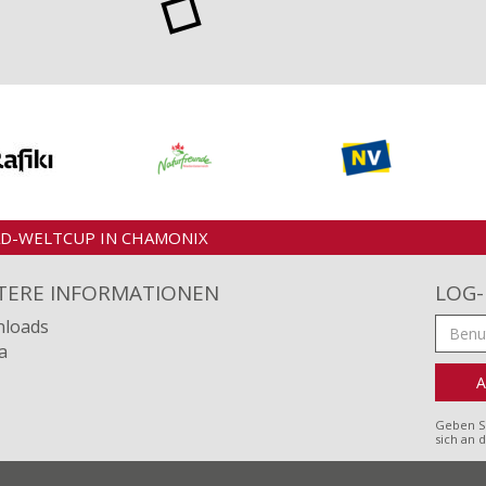
EAD-WELTCUP IN CHAMONIX
TERE INFORMATIONEN
LOG-
loads
a
Geben Si
sich an 
Impres