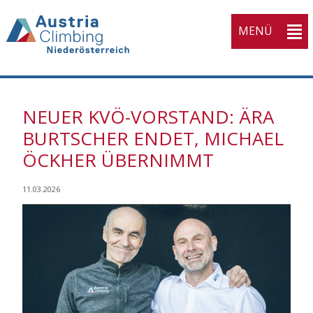
MENÜ
NEUER KVÖ-VORSTAND: ÄRA
BURTSCHER ENDET, MICHAEL
ÖCKHER ÜBERNIMMT
11.03.2026