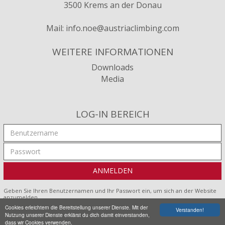
3500 Krems an der Donau
Mail:
info.noe@austriaclimbing.com
WEITERE INFORMATIONEN
Downloads
Media
LOG-IN BEREICH
Geben Sie Ihren Benutzernamen und Ihr Passwort ein, um sich an der Website
anzumelden
Cookies erleichtern die Bereitstellung unserer Dienste. Mit der
Verstanden!
Impressum
•
Datenschutz
•
Sitemap
Nutzung unserer Dienste erklärst du dich damit einverstanden,
dass wir Cookies verwenden.