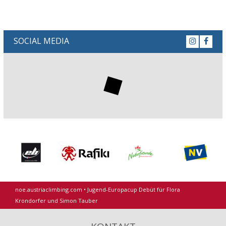
SOCIAL MEDIA
noe.austriaclimbing.com
•
Jugend-Europacup Debüt für Flora
Krondorfer und Simon Tauber